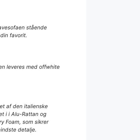
havesofaen stående
din favorit.
Den leveres med offwhite
t af den italienske
t i i Alu-Rattan og
ry Foam, som sikrer
indste detalje.