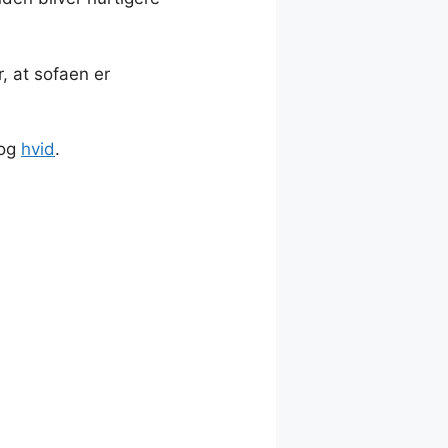
, at sofaen er
og
hvid
.