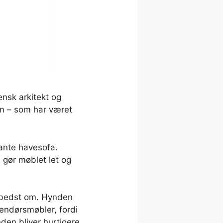
ensk arkitekt og
gn – som har været
gante havesofa.
 gør møblet let og
s bedst om. Hynden
dendørsmøbler, fordi
nden bliver hurtigere