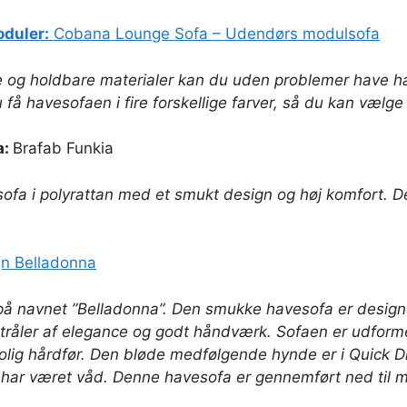
oduler:
Cobana Lounge Sofa – Udendørs modulsofa
e og holdbare materialer kan du uden problemer have 
få havesofaen i fire forskellige farver, så du kan vælge 
a:
Brafab Funkia
sofa i polyrattan med et smukt design og høj komfort. 
gn Belladonna
å navnet ”Belladonna”. Den smukke havesofa er designe
stråler af elegance og godt håndværk. Sofaen er udforme
rolig hårdfør. Den bløde medfølgende hynde er i Quick D
n har været våd. Denne havesofa er gennemført ned til m