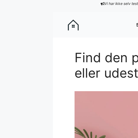
Hop
Vi har ikke selv te
til
indhold
Find den p
eller udes