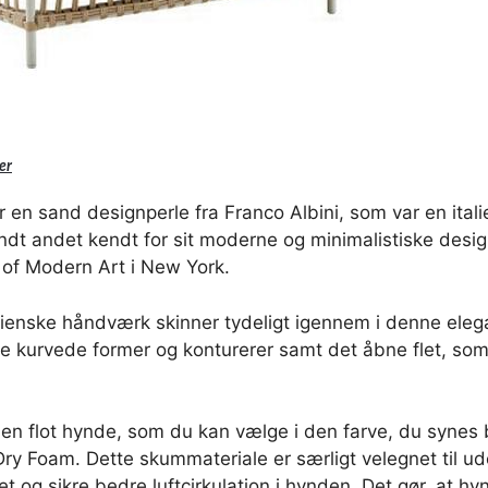
er
 en sand designperle fra Franco Albini, som var en itali
ndt andet kendt for sit moderne og minimalistiske desi
 of Modern Art i New York.
alienske håndværk skinner tydeligt igennem i denne ele
e kurvede former og konturerer samt det åbne flet, som
r en flot hynde, som du kan vælge i den farve, du syne
Dry Foam. Dette skummateriale er særligt velegnet til u
 og sikre bedre luftcirkulation i hynden. Det gør, at hy