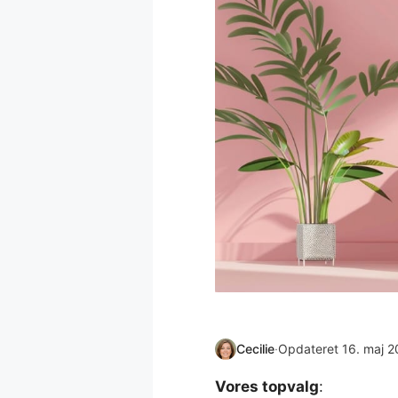
Cecilie
·
Opdateret 16. maj 
Vores topvalg
: