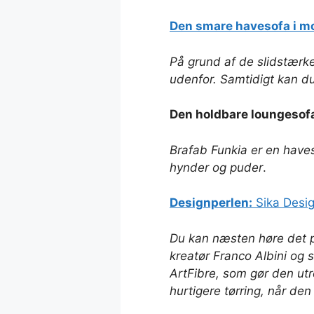
Den smare havesofa i m
På grund af de slidstærk
udenfor. Samtidigt kan du 
Den holdbare loungesof
Brafab Funkia er en have
hynder og puder
.
Designperlen:
Sika Desi
Du kan næsten høre det p
kreatør Franco Albini og 
ArtFibre, som gør den ut
hurtigere tørring, når de