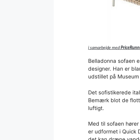
i samarbejde med
PriceRunn
Belladonna sofaen er
designer. Han er bla
udstillet på Museum
Det sofistikerede it
Bemærk blot de flott
luftigt.
Med til sofaen høre
er udformet i Quick 
det kan dræne vandet