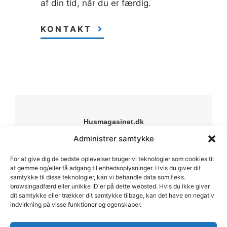
af din tid, når du er færdig.
KONTAKT
Husmagasinet.dk
Din online guide til bolig, have og livsstil. Vi deler
Administrer samtykke
inspiration, guides og anbefalinger til alt fra indretning
For at give dig de bedste oplevelser bruger vi teknologier som cookies til
til byggeprojekter.
at gemme og/eller få adgang til enhedsoplysninger. Hvis du giver dit
Forside
samtykke til disse teknologier, kan vi behandle data som f.eks.
Om os
browsingadfærd eller unikke ID'er på dette websted. Hvis du ikke giver
dit samtykke eller trækker dit samtykke tilbage, kan det have en negativ
Kontakt
indvirkning på visse funktioner og egenskaber.
Sitemap
Cookiepolitik