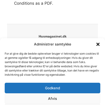
Conditions as a PDF.
Husmagasinet.dk
Din online guide til bolig, have og livsstil. Vi deler
Administrer samtykke
inspiration, guides og anbefalinger til alt fra indretning
For at give dig de bedste oplevelser bruger vi teknologier som cookies til
til byggeprojekter.
at gemme og/eller få adgang til enhedsoplysninger. Hvis du giver dit
Forside
samtykke til disse teknologier, kan vi behandle data som f.eks.
Om os
browsingadfærd eller unikke ID'er på dette websted. Hvis du ikke giver
dit samtykke eller trækker dit samtykke tilbage, kan det have en negativ
Kontakt
indvirkning på visse funktioner og egenskaber.
Sitemap
Cookiepolitik
Godkend
Vilkår & betingelser
Afvis
© 2025 Husmagasinet.dk • Alle rettigheder forbeholdes