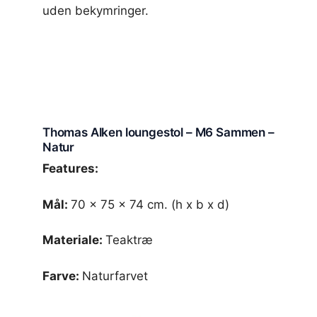
uden bekymringer.
Thomas Alken loungestol – M6 Sammen –
Natur
Features:
Mål:
70 x 75 x 74 cm. (h x b x d)
Materiale:
Teaktræ
Farve:
Naturfarvet