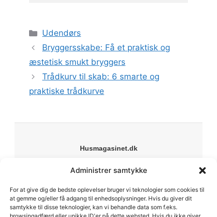
Kategorier
Udendørs
Bryggersskabe: Få et praktisk og
æstetisk smukt bryggers
Trådkurv til skab: 6 smarte og
praktiske trådkurve
Husmagasinet.dk
Din online guide til bolig, have og livsstil. Vi deler
Administrer samtykke
inspiration, guides og anbefalinger til alt fra indretning
til byggeprojekter.
For at give dig de bedste oplevelser bruger vi teknologier som cookies til
Forside
at gemme og/eller få adgang til enhedsoplysninger. Hvis du giver dit
samtykke til disse teknologier, kan vi behandle data som f.eks.
Om os
browsingadfærd eller unikke ID'er på dette websted. Hvis du ikke giver