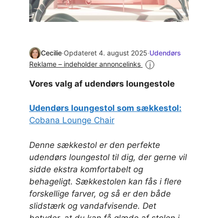
Cecilie
·
Opdateret 4. august 2025
·
Udendørs
Reklame – indeholder annoncelinks
i
Vores valg af udendørs loungestole
Udendørs loungestol som sækkestol:
Cobana Lounge Chair
Denne sækkestol er den perfekte
udendørs loungestol til dig, der gerne vil
sidde ekstra komfortabelt og
behageligt. Sækkestolen kan fås i flere
forskellige farver, og så er den både
slidstærk og vandafvisende. Det
betyder, at du kan få glæde af stolen i