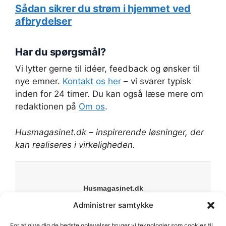
Sådan sikrer du strøm i hjemmet ved
afbrydelser
Har du spørgsmål?
Vi lytter gerne til idéer, feedback og ønsker til
nye emner.
Kontakt os her
– vi svarer typisk
inden for 24 timer. Du kan også læse mere om
redaktionen på
Om os
.
Husmagasinet.dk – inspirerende løsninger, der
kan realiseres i virkeligheden.
Husmagasinet.dk
Din online guide til bolig, have og livsstil. Vi deler
Administrer samtykke
inspiration, guides og anbefalinger til alt fra indretning
For at give dig de bedste oplevelser bruger vi teknologier som cookies til
til byggeprojekter.