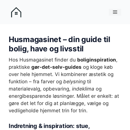
Hop
til
Menu
indhold
Husmagasinet – din guide til
bolig, have og livsstil
Hos Husmagasinet finder du
boliginspiration
,
praktiske
gør-det-selv-guides
og kloge køb
over hele hjemmet. Vi kombinerer æstetik og
funktion – fra farver og
belysning
til
materialevalg, opbevaring,
indeklima
og
energibesparende løsninger. Målet er enkelt: at
gøre det let for dig at planlægge, vælge og
vedligeholde hjemmet trin for trin.
Indretning & inspiration: stue,