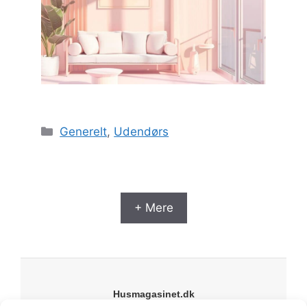
Kategorier
Generelt
,
Udendørs
+ Mere
Husmagasinet.dk