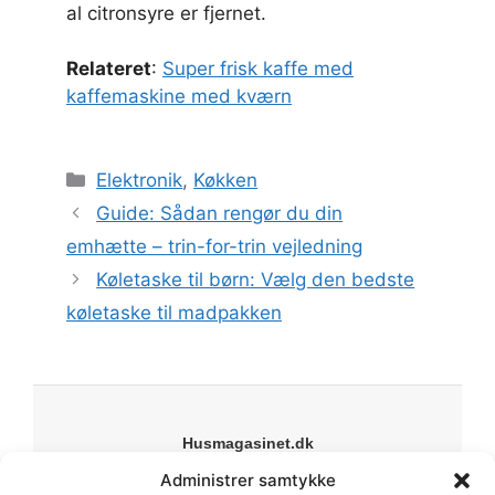
al citronsyre er fjernet.
Relateret
:
Super frisk kaffe med
kaffemaskine med kværn
Kategorier
Elektronik
,
Køkken
Guide: Sådan rengør du din
emhætte – trin-for-trin vejledning
Køletaske til børn: Vælg den bedste
køletaske til madpakken
Husmagasinet.dk
Din online guide til bolig, have og livsstil. Vi deler
Administrer samtykke