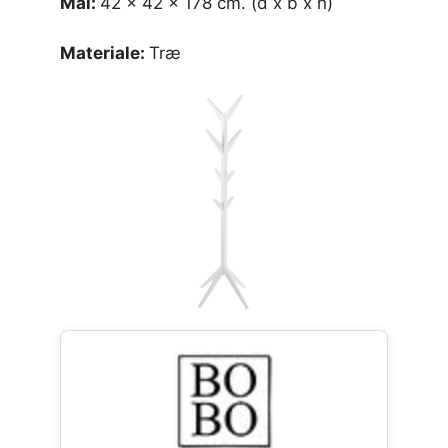
Mål:
42 x 42 x 178 cm. (d x b x h)
Materiale:
Træ