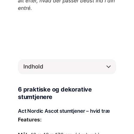
alt efter, hvad der passer bedst ind i din
entré.
Indhold
6 praktiske og dekorative
stumtjenere
Act Nordic Ascot stumtjener – hvid træ
Features: