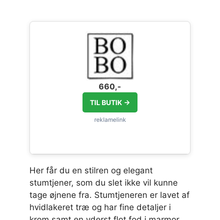
660,-
TIL BUTIK →
Her får du en stilren og elegant
stumtjener, som du slet ikke vil kunne
tage øjnene fra. Stumtjeneren er lavet af
hvidlakeret træ og har fine detaljer i
krom samt en yderst flot fod i marmor.