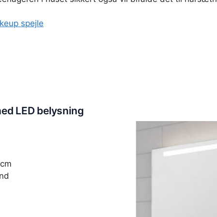
keup spejle
med LED belysning
 cm
und