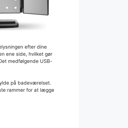
elysningen efter dine
n ene side, hvilket gør
. Det medfølgende USB-
hylde på badeværelset.
dste rammer for at lægge