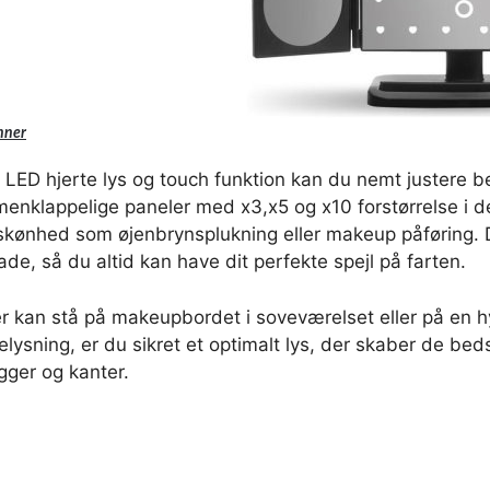
nner
 LED hjerte lys og touch funktion kan du nemt justere b
enklappelige paneler med x3,x5 og x10 forstørrelse i de
nsskønhed som øjenbrynsplukning eller makeup påføring
de, så du altid kan have dit perfekte spejl på farten.
der kan stå på makeupbordet i soveværelset eller på en 
ysning, er du sikret et optimalt lys, der skaber de be
ger og kanter.