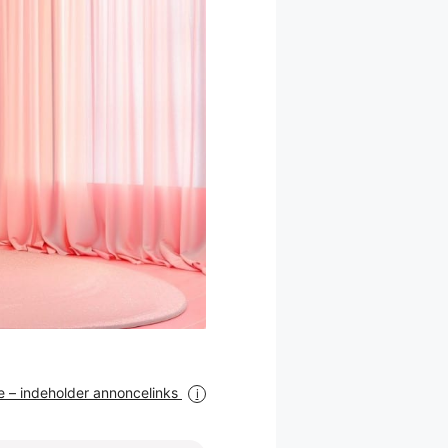
 – indeholder annoncelinks
i