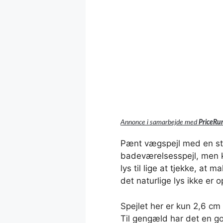
Annonce i samarbejde med
PriceRu
Pænt vægspejl med en strib
badeværelsesspejl, men ka
lys til lige at tjekke, at
det naturlige lys ikke er o
Spejlet her er kun 2,6 cm
Til gengæld har det en go