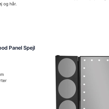
øj og hår.
ood Panel Spejl
cm
rter