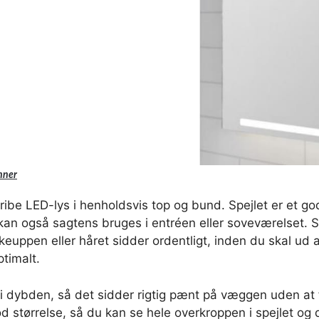
nner
e LED-lys i henholdsvis top og bund. Spejlet er et godt 
n også sagtens bruges i entréen eller soveværelset. Sp
 makeuppen eller håret sidder ordentligt, inden du skal u
ptimalt.
 i dybden, så det sidder rigtig pænt på væggen uden at 
d størrelse, så du kan se hele overkroppen i spejlet o