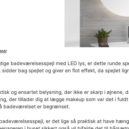
nner
igtige badeværelsesspejl med LED lys, er dette runde spe
sidder bag spejlet og giver en flot effekt, da spejlet lig
tisk og ensartet belysning, der ikke er skarp i øjnene, da
ning, der tillader dig at lægge makeup som var det i ful
på badeværelset er begrænset.
badeværelsesspejl, er det lige så praktisk at have hænge
enageren i huset sikkert også vil bifalde det til hårsæt