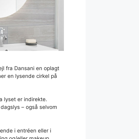
jl fra Dansani en oplagt
ner en lysende cirkel på
 lyset er indirekte.
dt dagslys – også selvom
nde i entréen eller i
ning og/eller makeup.