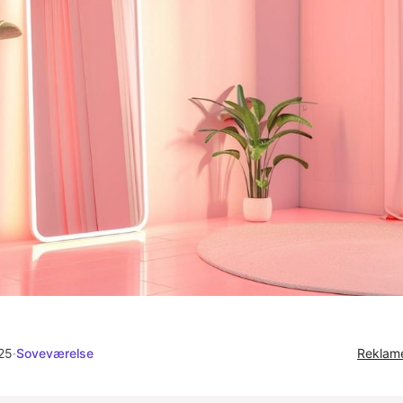
025
·
Soveværelse
Reklame