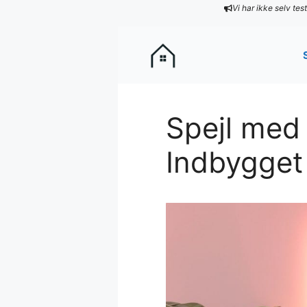
Hop
Vi har ikke selv te
til
indhold
Spejl med
Indbygget