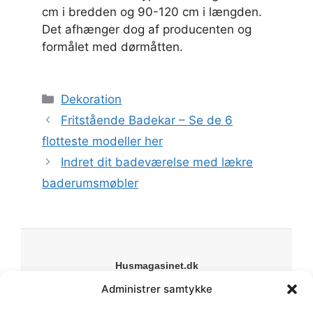
cm i bredden og 90-120 cm i længden.
Det afhænger dog af producenten og
formålet med dørmåtten.
Kategorier
Dekoration
Fritstående Badekar – Se de 6
flotteste modeller her
Indret dit badeværelse med lækre
baderumsmøbler
Husmagasinet.dk
Din online guide til bolig, have og livsstil. Vi deler
Administrer samtykke
inspiration, guides og anbefalinger til alt fra indretning