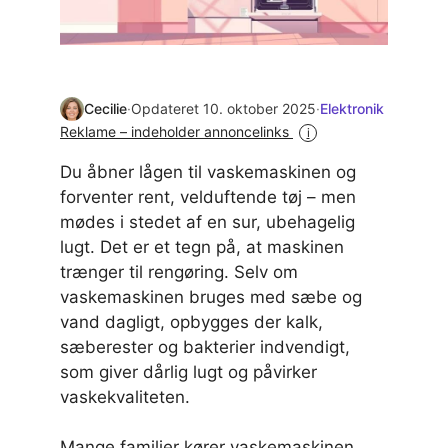
Cecilie
·
Opdateret 10. oktober 2025
·
Elektronik
Reklame – indeholder annoncelinks
i
Du åbner lågen til vaskemaskinen og
forventer rent, velduftende tøj – men
mødes i stedet af en sur, ubehagelig
lugt. Det er et tegn på, at maskinen
trænger til rengøring. Selv om
vaskemaskinen bruges med sæbe og
vand dagligt, opbygges der kalk,
sæberester og bakterier indvendigt,
som giver dårlig lugt og påvirker
vaskekvaliteten.
Mange familier kører vaskemaskinen