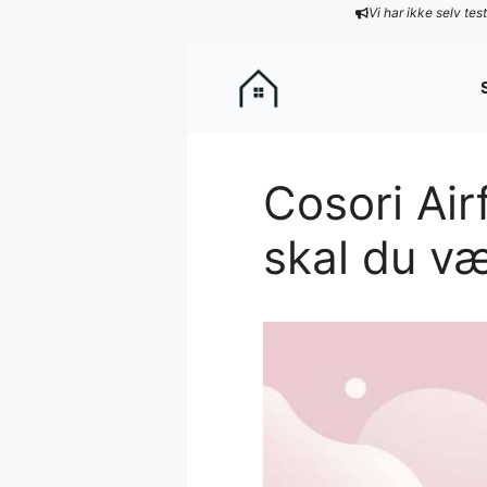
Hop
Vi har ikke selv te
til
indhold
Cosori Air
skal du v