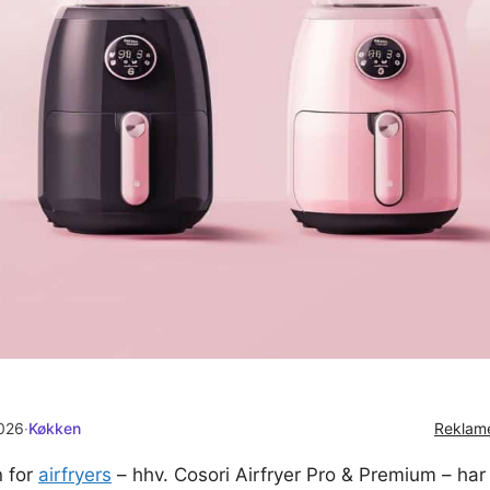
2026
·
Køkken
Reklame
n for
airfryers
– hhv. Cosori Airfryer Pro & Premium – ha