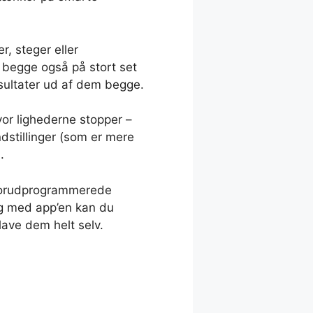
, steger eller
 begge også på stort set
ultater ud af dem begge.
or lighederne stopper –
stillinger (som er mere
.
e forudprogrammerede
Og med app’en kan du
lave dem helt selv.