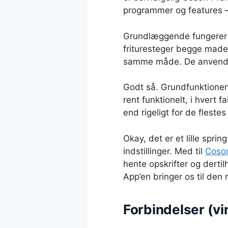
programmer og features 
Grundlæggende fungerer b
frituresteger begge made
samme måde. De anvender
Godt så. Grundfunktionen
rent funktionelt, i hvert f
end rigeligt for de fles
Okay, det er et lille spr
indstillinger. Med til
Cosor
hente opskrifter og dertil
App’en bringer os til den 
Forbindelser (vi