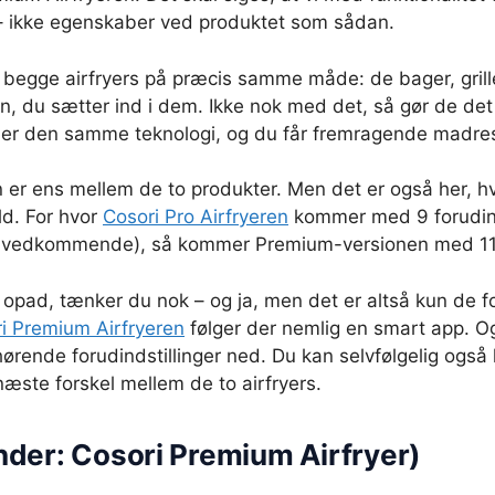
– ikke egenskaber ved produktet som sådan.
egge airfryers på præcis samme måde: de bager, griller
n, du sætter ind i dem. Ikke nok med det, så gør de det
 den samme teknologi, og du får fremragende madres
 er ens mellem de to produkter. Men det er også her, hv
ald. For hvor
Cosori Pro Airfryeren
kommer med 9 forudind
tes vedkommende), så kommer Premium-versionen med 11
ing opad, tænker du nok – og ja, men det er altså kun d
i Premium Airfryeren
følger der nemlig en smart app. 
hørende forudindstillinger ned. Du kan selvfølgelig også 
næste forskel mellem de to airfryers.
nder: Cosori Premium Airfryer)