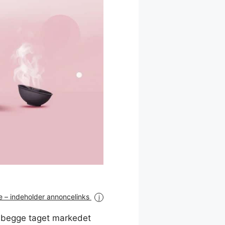
 – indeholder annoncelinks
i
r begge taget markedet