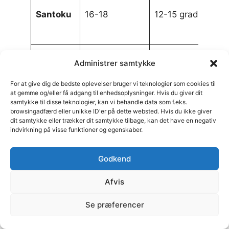
sk
Santoku
16-18
12-15 grader
ig
gr
Ve
Administrer samtykke
Nakiri
16-18
12-15 grader
per
af
For at give dig de bedste oplevelser bruger vi teknologier som cookies til
at gemme og/eller få adgang til enhedsoplysninger. Hvis du giver dit
Fis
samtykke til disse teknologier, kan vi behandle data som f.eks.
browsingadfærd eller unikke ID'er på dette websted. Hvis du ikke giver
20-25
fil
Deba
15-21
dit samtykke eller trækker dit samtykke tilbage, kan det have en negativ
grader
be
indvirkning på visse funktioner og egenskaber.
fis
Godkend
Su
ty
Yanagiba
21-27
15-18 grader
Afvis
ski
kø
Se præferencer
Veg