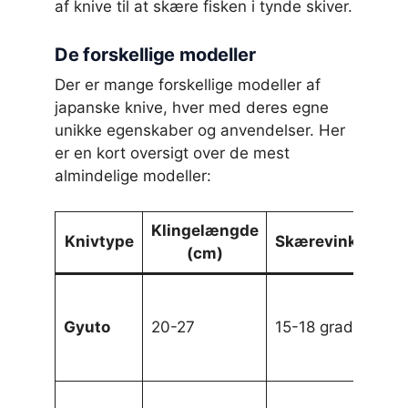
af knive til at skære fisken i tynde skiver.
De forskellige modeller
Der er mange forskellige modeller af
japanske knive, hver med deres egne
unikke egenskaber og anvendelser. Her
er en kort oversigt over de mest
almindelige modeller:
Klingelængde
Knivtype
Skærevinkel
(cm)
Un
sk
Gyuto
20-27
15-18 grader
ig
gr
Un