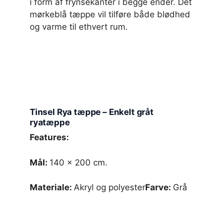
i form af frynsekanter i begge ender. Det
mørkeblå tæppe vil tilføre både blødhed
og varme til ethvert rum.
Tinsel Rya tæppe – Enkelt gråt
ryatæppe
Features:
Mål:
140 x 200 cm.
Materiale:
Akryl og polyester
Farve:
Grå