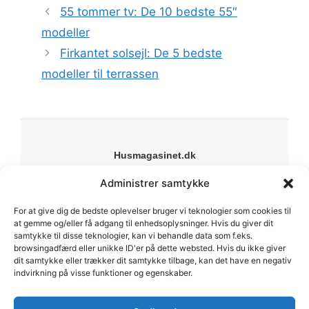
55 tommer tv: De 10 bedste 55″
modeller
Firkantet solsejl: De 5 bedste
modeller til terrassen
Husmagasinet.dk
Din online guide til bolig, have og livsstil. Vi deler
Administrer samtykke
inspiration, guides og anbefalinger til alt fra indretning
til byggeprojekter.
For at give dig de bedste oplevelser bruger vi teknologier som cookies til
at gemme og/eller få adgang til enhedsoplysninger. Hvis du giver dit
Forside
samtykke til disse teknologier, kan vi behandle data som f.eks.
Om os
browsingadfærd eller unikke ID'er på dette websted. Hvis du ikke giver
Kontakt
dit samtykke eller trækker dit samtykke tilbage, kan det have en negativ
indvirkning på visse funktioner og egenskaber.
Sitemap
Cookiepolitik