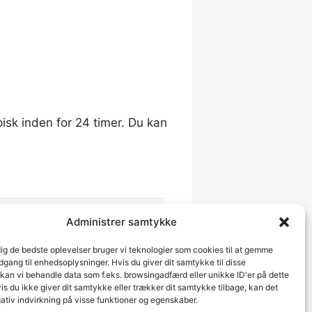
pisk inden for 24 timer. Du kan
Administrer samtykke
Cookiepolitik
dig de bedste oplevelser bruger vi teknologier som cookies til at gemme
Vilkår & betingelser
adgang til enhedsoplysninger. Hvis du giver dit samtykke til disse
 kan vi behandle data som f.eks. browsingadfærd eller unikke ID'er på dette
s du ikke giver dit samtykke eller trækker dit samtykke tilbage, kan det
ativ indvirkning på visse funktioner og egenskaber.