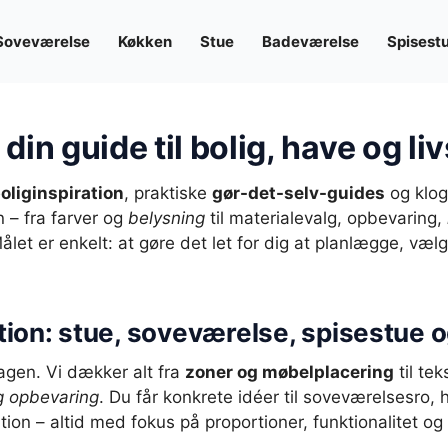
Soveværelse
Køkken
Stue
Badeværelse
Spisest
in guide til bolig, have og liv
oliginspiration
, praktiske
gør-det-selv-guides
og klog
 – fra farver og
belysning
til materialevalg, opbevaring,
let er enkelt: at gøre det let for dig at planlægge, væ
ation: stue, soveværelse, spisestue 
agen. Vi dækker alt fra
zoner og møbelplacering
til tek
og opbevaring
. Du får konkrete idéer til soveværelsesro, 
tion – altid med fokus på proportioner, funktionalitet og