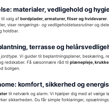
e: materialer, vedligehold og hygi
til valg af
bordplader, armaturer, fliser og hvidevarer
.
er, viser
rengørings- og vedligeholdelsesrutiner
og deler
g holdbar.
lantning, terrasse og helårsvedlige
 jordtype
. Vi guider til beplantningsplaner, beskæring,
 og redskaber. Få sæsonnære råd til
plænepleje, krukk
d boligen.
home: komfort, sikkerhed og energis
ater
til netværk og alarm: Vi hjælper dig med at vælge l
ker sikkerheden. Du får simple forklaringer, opsætningsg