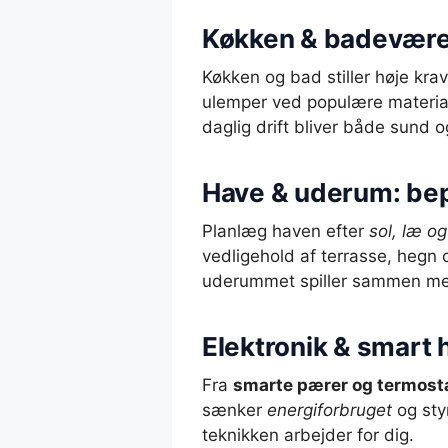
Køkken & badeværels
Køkken og bad stiller høje krav 
ulemper ved populære material
daglig drift bliver både sund o
Have & uderum: bep
Planlæg haven efter
sol, læ og
vedligehold af terrasse, hegn
uderummet spiller sammen me
Elektronik & smart 
Fra
smarte pærer og termost
sænker
energiforbruget
og styr
teknikken arbejder for dig.