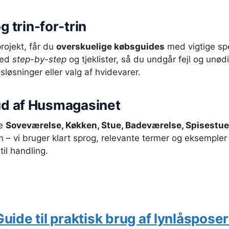
 trin-for-trin
projekt, får du
overskuelige købsguides
med vigtige spe
 med
step-by-step
og tjeklister, så du undgår fejl og un
løsninger eller valg af hvidevarer.
ud af Husmagasinet
ne
Soveværelse, Køkken, Stue, Badeværelse, Spisestue
em – vi bruger klart sprog, relevante termer og eksempler
il handling.
Guide til praktisk brug af lynlåspose