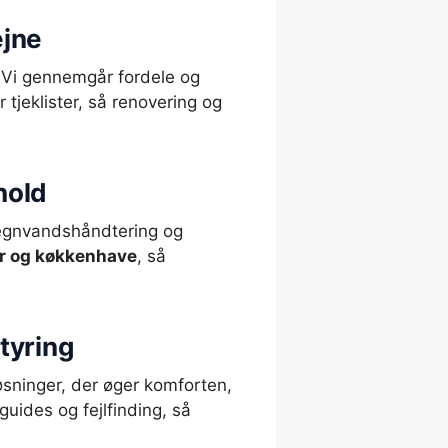
ejne
 Vi gennemgår fordele og
 tjeklister, så renovering og
hold
 regnvandshåndtering og
er og køkkenhave
, så
tyring
øsninger, der øger komforten,
uides og fejlfinding, så