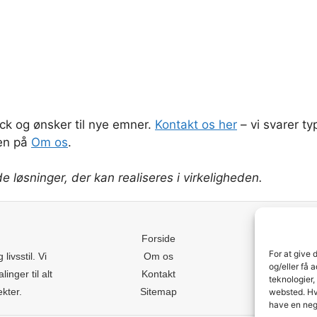
back og ønsker til nye emner.
Kontakt os her
– vi svarer ty
en på
Om os
.
 løsninger, der kan realiseres i virkeligheden.
Forside
For at give 
livsstil. Vi
Om os
og/eller få 
inger til alt
Kontakt
teknologier,
ekter.
Sitemap
websted. Hvi
have en neg