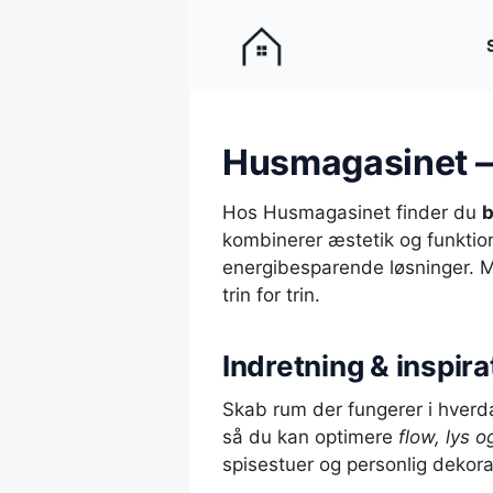
Hop
til
indhold
Husmagasinet – d
Hos Husmagasinet finder du
b
kombinerer æstetik og funktion
energibesparende løsninger. Må
trin for trin.
Indretning & inspir
Skab rum der fungerer i hverd
så du kan optimere
flow, lys 
spisestuer og personlig dekora