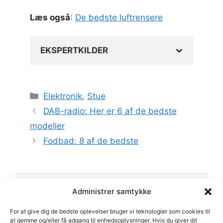
Læs også
:
De bedste luftrensere
EKSPERTKILDER
Kategorier
Elektronik
,
Stue
DAB-radio: Her er 6 af de bedste
modeller
Fodbad: 8 af de bedste
Administrer samtykke
Husmagasinet.dk
For at give dig de bedste oplevelser bruger vi teknologier som cookies til
Din online guide til bolig, have og livsstil. Vi deler
at gemme og/eller få adgang til enhedsoplysninger. Hvis du giver dit