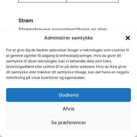
Strøm
Strømdrevne excenterslibere er den
mest almindelige type og tilbyder
Administrer samtykke
konstant driftstid og en højere kraft i
For at give dig de bedste oplevelser bruger vi teknologier som cookies til
forhold til akku-drevne modeller. De er
at gemme og/eller få adgang til enhedsoplysninger. Hvis du giver dit
velegnede til længerevarende arbejde
samtykke til disse teknologier, kan vi behandle data som f.eks.
browsingadfærd eller unikke ID'er på dette websted. Hvis du ikke giver
og kraftkrævende opgaver. Fordele ved
dit samtykke eller trækker dit samtykke tilbage, kan det have en negativ
strømdrevne excenterslibere inkluderer:
indvirkning på visse funktioner og egenskaber.
Fordele
Ulemper
Godkend
Konstant
Afvis
Begrænset
strømforsyning
mobilitet på grund
og driftstid uden
Se præferencer
af afhængighed af
bekymring for
en strømkilde og